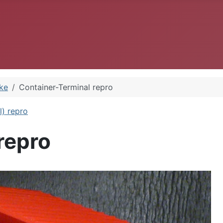
ke
Container-Terminal repro
l) repro
repro