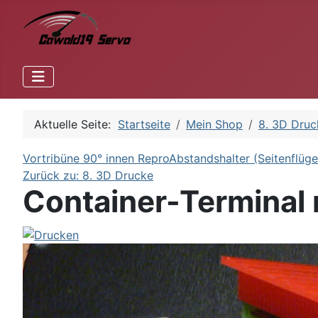
Aktuelle Seite:
Startseite
Mein Shop
8. 3D Druc
Vortribüne 90° innen Repro
Abstandshalter (Seitenflüge
Zurück zu: 8. 3D Drucke
Container-Terminal 