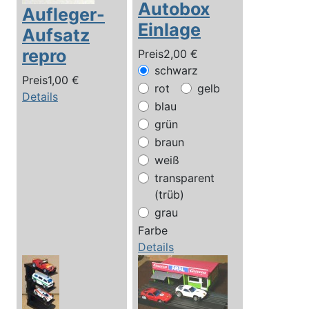
Autobox
Aufleger-
Einlage
Aufsatz
repro
Preis
2,00 €
schwarz
Preis
1,00 €
rot
gelb
Details
blau
grün
braun
weiß
transparent
(trüb)
grau
Farbe
Details