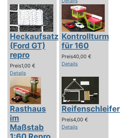
Details
Heckaufsatz
Kontrollturm
(Ford GT)
für 160
repro
Preis
40,00 €
Details
Preis
1,00 €
Details
Rasthaus
Reifenschleifer
im
Preis
4,00 €
Maßstab
Details
1:60 Repro