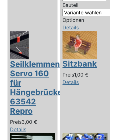
Bauteil
Optionen
Details
Sitzbank
Seilklemmen
Servo 160
Preis
1,00 €
für
Details
Hängebrücke
63542
Repro
Preis
3,00 €
Details