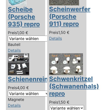
Scheinwerfer
Scheibe
(Porsche
(Porsche
911) repro
935) repro
Preis
1,50 €
Preis
1,00 €
Details
Bauteil
Details
Schwenkritzel
Schienenreiniger
(Schwanenhals)
Preis
4,00 €
repro
Magnete
Preis
1,50 €
Details