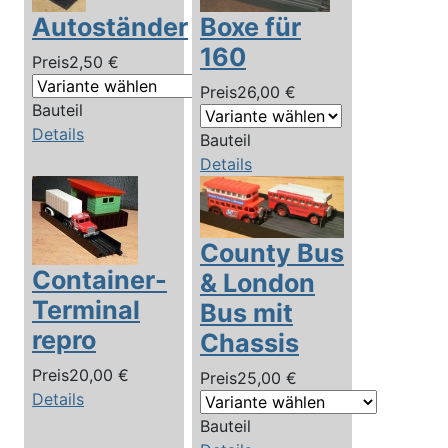
Autoständer
Boxe für
160
Preis
2,50 €
Preis
26,00 €
Bauteil
Details
Bauteil
Details
County Bus
Container-
& London
Terminal
Bus mit
repro
Chassis
Preis
20,00 €
Preis
25,00 €
Details
Bauteil