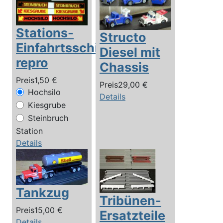
Stations-
Structo
Einfahrtsschild
Diesel mit
repro
Chassis
Preis
1,50 €
Preis
29,00 €
Hochsilo
Details
Kiesgrube
Steinbruch
Station
Details
Tankzug
Tribünen-
Preis
15,00 €
Ersatzteile
Details