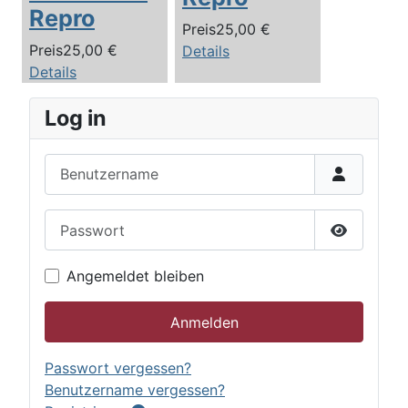
Repro
Preis
25,00 €
Preis
25,00 €
Details
Details
Log in
Benutzername
Passwort
Passwort 
Angemeldet bleiben
Anmelden
Passwort vergessen?
Benutzername vergessen?